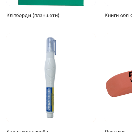
Кліпборди (планшети)
Книги облік
Коригуючі засоби
Ластики