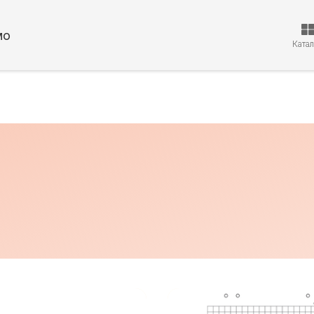
мо
Ката