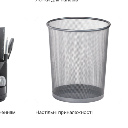
вненням
Настільні приналежності