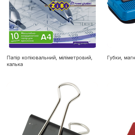
Папір копіювальний, міліметровий,
Губки, маг
калька