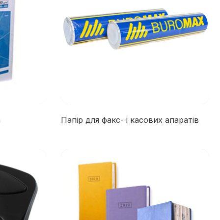
а
Папір для факс- і касових апаратів