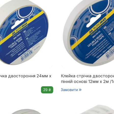
ічка двостороння 24мм х
Клейка стрічка двосторо
пінній основі 12мм х 2м /1
29 ₴
Замовити