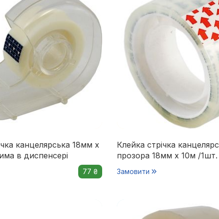
ічка канцелярська 18мм х
Клейка стрічка канцеляр
има в диспенсері
прозора 18мм х 10м /1шт.
77 ₴
Замовити