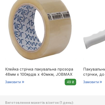
Клейка стрічка пакувальна прозора
Пакувальни
48мм x 100ярдів х 40мкм, JOBMAX
стрічки, д
Замовити
49 ₴
Замовити
Виготовлення макетів візиток (1 день):