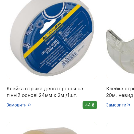
Клейка стрічка двостороння на
Клейка стр
пінній основі 24мм х 2м /1шт.
20м, невид
Замовити
44 ₴
Замовити