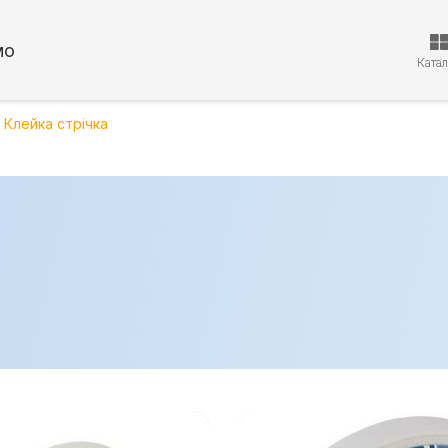
мо
Ката
Клейка стрічка