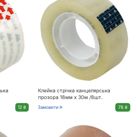
ська
Клейка стрічка канцелярська
прозора 18мм х 30м /8шт.
12 ₴
Замовити
78 ₴