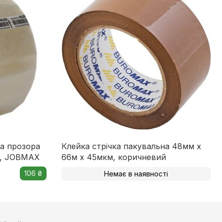
на прозора
Клейка стрічка пакувальна 48мм x
м, JOBMAX
66м х 45мкм, коричневий
106 ₴
Немає в наявності