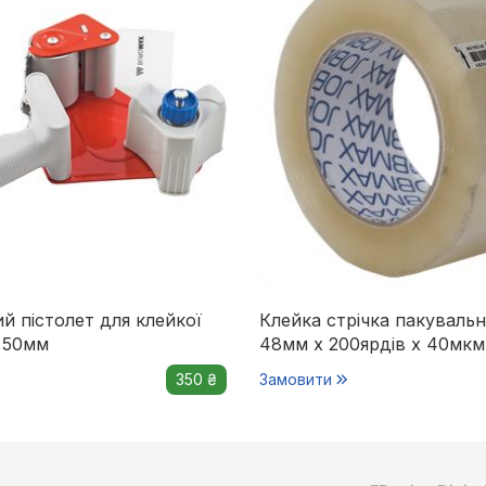
й пістолет для клейкої
Клейка стрічка пакуваль
о 50мм
48мм x 200ярдів х 40мк
350 ₴
Замовити