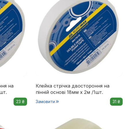
ння на
Клейка стрічка двостороння на
шт.
пінній основі 18мм х 2м /1шт.
23 ₴
Замовити
31 ₴