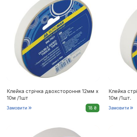
Клейка стрічка двохстороння 12мм х
Клейка стр
10м /1шт
10м /1шт.
Замовити
18 ₴
Замовити