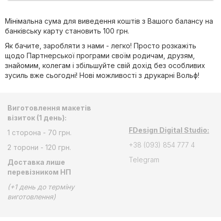
Мінімальна сума для виведення коштів з Вашого балансу на
банківську карту становить 100 грн.
Як бачите, заробляти з нами - легко! Просто розкажіть
щодо Партнерської програми своїм родичам, друзям,
знайомим, колегам і збільшуйте свій дохід без особливих
зусиль вже сьогодні! Нові можливості з друкарні Вольф!
Виготовлення макетів
візиток (1 день):
FDesign Digital Studio:
1 сторона - 70 грн.
+38 (093) 854 777 4
2 торони - 120 грн.
Telegram
Доставка лише
перевізником НП
(+1 день до терміну
виготовлення)