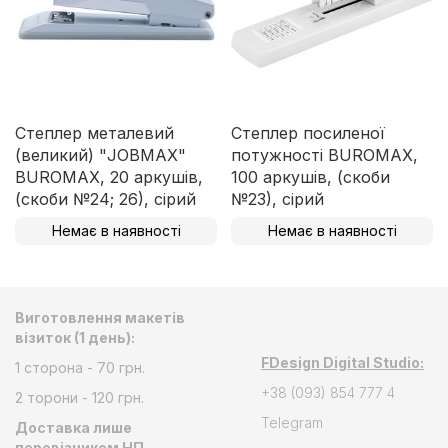
Степлер металевий
Степлер посиленої
(великий) "JOBMAX"
потужності BUROMAX,
BUROMAX, 20 аркушів,
100 аркушів, (скоби
(скоби №24; 26), сірий
№23), сірий
Немає в наявності
Немає в наявності
Виготовлення макетів
візиток (1 день):
FDesign Digital Studio:
1 сторона - 70 грн.
+38 (093) 854 777 4
2 торони - 120 грн.
Telegram
Доставка лише
перевізником НП