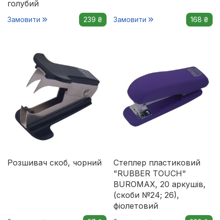
голубий
Замовити
239 ₴
Замовити
168 ₴
Розшивач скоб, чорний
Степлер пластиковий
"RUBBER TOUCH"
BUROMAX, 20 аркушів,
(скоби №24; 26),
фіолетовий