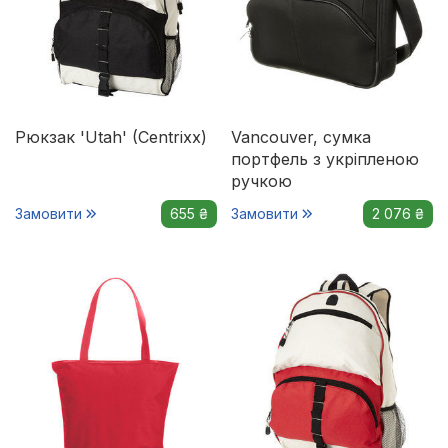
Рюкзак 'Utah' (Centrixx)
Vancouver, сумка
портфель з укріпленою
ручкою
Замовити
655 ₴
Замовити
2 076 ₴