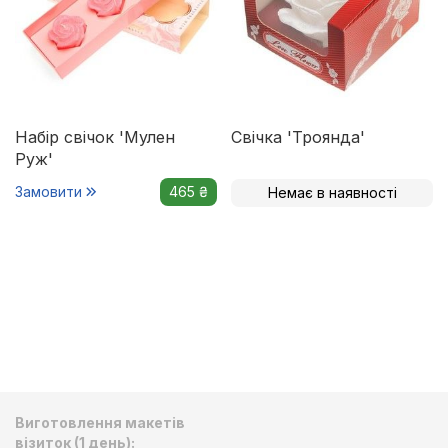
Набір свічок 'Мулен
Свічка 'Троянда'
Руж'
Замовити
465 ₴
Немає в наявності
Виготовлення макетів
візиток (1 день):